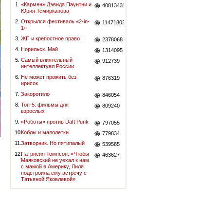
1.
«Кармен» Дэвида Паунтни и
40813431
Юрия Темирканова
2.
Открылся фестиваль «2-in-
11471802
1»
3.
ЖП и крепостное право
2378068
4.
Норильск. Май
1314095
5.
Самый влиятельный
912739
интеллектуал России
6.
Не может прожить без
876319
ирисок
7.
Закоротило
846054
8.
Топ-5: фильмы для
809240
взрослых
9.
«Роботы» против Daft Punk
797055
10.
Коблы и малолетки
779834
11.
Затворник. Но пятипалый
539585
12.
Патрисия Томпсон: «Чтобы
463627
Маяковский не уехал к нам
с мамой в Америку, Лиля
подстроила ему встречу с
Татьяной Яковлевой»