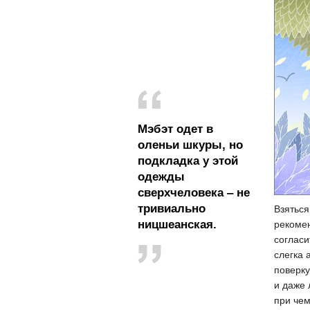
Мэбэт одет в
оленьи шкуры, но
подкладка у этой
одежды
сверхчеловека ‒ не
тривиально
​Взятьс
ницшеанская.
рекомен
соглас
слегка 
поверку
и даже 
при чем