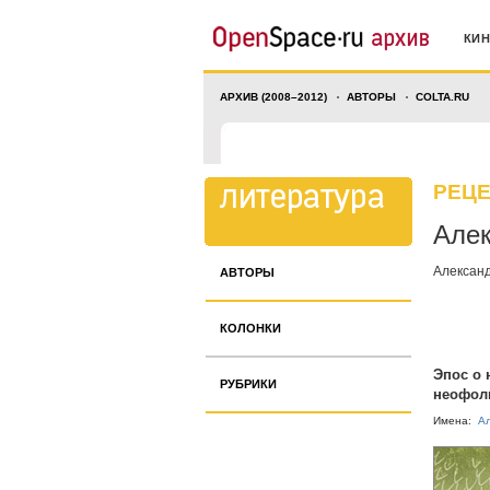
КИ
АРХИВ (2008–2012)
АВТОРЫ
COLTA.RU
РЕЦ
Алек
Алексан
АВТОРЫ
КОЛОНКИ
Эпос о 
РУБРИКИ
неофоль
Имена:
Ал