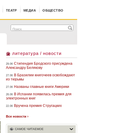
ТЕАТР
МЕДИА
ОБЩЕСТВО
литература / новости
Стипендия Бродского присуждена
29.06
Александру Белякову
В Бразилии книгочеев освобождают
27.06
из тюрьмы
Названы главные книги Америки
27.06
В Испании появилась премия для
26.06
электронных книг
Вручена премия Стругацких
22.06
Все новости ›
й
САМОЕ ЧИТАЕМОЕ