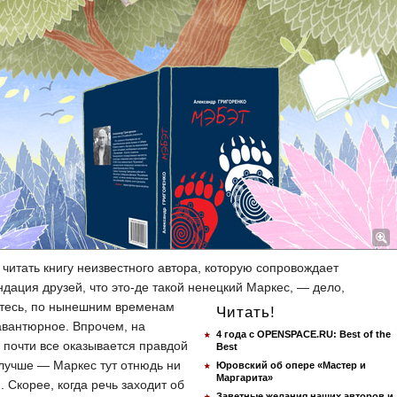
я читать книгу неизвестного автора, которую сопровождает
дация друзей, что это-де такой ненецкий Маркес, — дело,
итесь, по нынешним
временам
Читать!
авантюрное. Впрочем, на
4 года с OPENSPACE.RU: Best of the
 почти все оказывается правдой
Best
лучше — Маркес тут отнюдь ни
Юровский об опере «Мастер и
Маргарита»
. Скорее, когда речь заходит об
Заветные желания наших авторов и