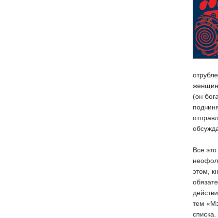
отрубле
женщину
(он бог
подчин
отправл
обсужда
Все это
неофоль
этом, к
обязате
действи
тем «Мэ
списка.