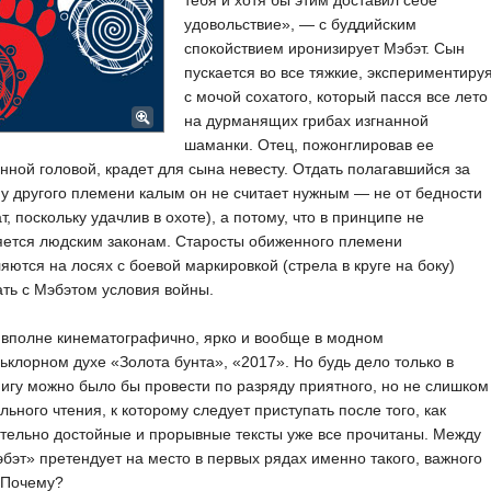
тебя и хотя бы этим доставил себе
удовольствие», — с буддийским
спокойствием иронизирует Мэбэт. Сын
пускается во все тяжкие, экспериментиру
с мочой сохатого, который пасся все лето
на дурманящих грибах изгнанной
шаманки. Отец, пожонглировав ее
нной головой, крадет для сына невесту. Отдать полагавшийся за
 другого племени калым он не считает нужным — не от бедности
ат, поскольку удачлив в охоте), а потому, что в принципе не
яется людским законам. Старосты обиженного племени
яются на лосях с боевой маркировкой (стрела в круге на боку)
ть с Мэбэтом условия войны.
 вполне кинематографично, ярко и вообще в модном
клорном духе «Золота бунта», «2017». Но будь дело только в
нигу можно было бы провести по разряду приятного, но не слишком
льного чтения, к которому следует приступать после того, как
тельно достойные и прорывные тексты уже все прочитаны. Между
бэт» претендует на место в первых рядах именно такого, важного
 Почему?