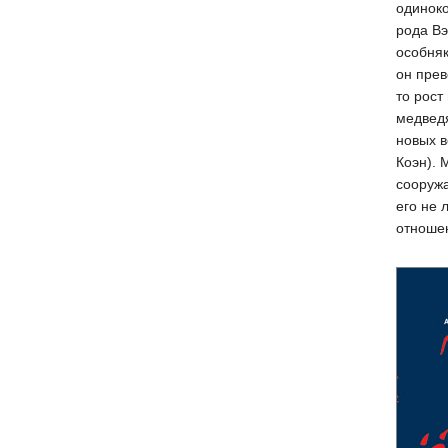
одинок
рода В
особняк
он прев
то рост
медведя
новых в
Коэн). 
сооружа
его не 
отноше