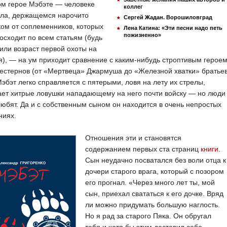
ом герое Мэбэте — человеке
коллег
эла, держащемся нарочито
Сергей Жадан. Ворошиловград
ом от соплеменников, которых
Лена Катина: «Эти песни надо петь
пожизненно»
осходит по всем статьям (будь
 или возраст первой охоты на
), — на ум приходит сравнение с каким-нибудь строптивым герое
естернов (от «Мертвеца» Джармуша до «Железной хватки» братье
Мэбэт легко справляется с пятерыми, ловя на лету их стрелы,
ет хитрые ловушки нападающему на него почти войску — но люди
любят. Да и с собственным сыном он находится в очень непростых
ниях.
Отношения эти и становятся
содержанием первых ста страниц
книги
.
Сын неудачно посватался без воли отца к
дочери старого врага, который с позором
его прогнал. «Через много лет ты, мой
сын, приехал свататься к его дочке. Вряд
ли можно придумать большую наглость.
Но я рад за старого Пяка. Он обругал