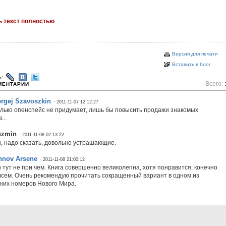
ь текст полностью
Версия для печати
Вставить в блог
ь:
Всего:
МЕНТАРИИ
rgej Szavoszkin
· 2011-11-07 12:12:27
олько опенспейс не придумает, лишь бы повысить продажи знакомых
...
uzmin
· 2011-11-08 02:13:22
, надо сказать, довольно устрашающие.
nnov Arsene
· 2011-11-08 21:00:12
 тут не при чем. Книга совершенно великолепна, хотя понравится, конечно
 всем. Очень рекомендую прочитать сокращенный вариант в одном из
них номеров Нового Мира.