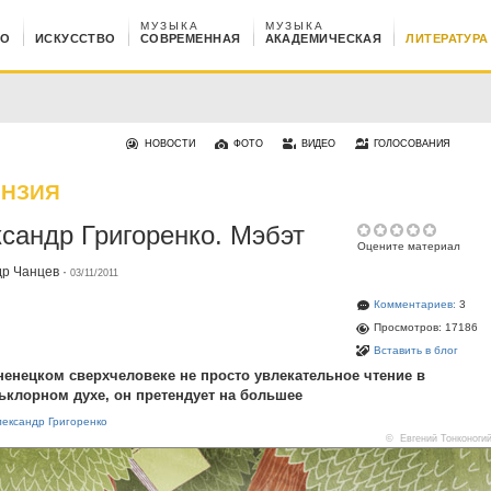
МУЗЫКА
МУЗЫКА
НО
ИСКУССТВО
СОВРЕМЕННАЯ
АКАДЕМИЧЕСКАЯ
ЛИТЕРАТУРА
НОВОСТИ
ФОТО
ВИДЕО
ГОЛОСОВАНИЯ
ЕНЗИЯ
сандр Григоренко. Мэбэт
Оцените материал
др Чанцев
·
03/11/2011
Комментариев:
3
Просмотров: 17186
Вставить в блог
ненецком сверхчеловеке не просто увлекательное чтение в
клорном духе, он претендует на большее
ександр Григоренко
© Евгений Тонконоги