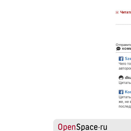
Читат
Отправит
КОМ
Sze
Чего т
авторов
dk
Цитаты
Ko
Цитаты
же, не
послед