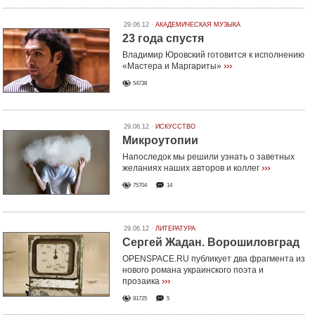
29.06.12 ·
АКАДЕМИЧЕСКАЯ МУЗЫКА
23 года спустя
Владимир Юровский готовится к исполнению
›››
«Мастера и Маргариты»
54738
29.06.12 ·
ИСКУССТВО
Микроутопии
Напоследок мы решили узнать о заветных
›››
желаниях наших авторов и коллег
75704
14
29.06.12 ·
ЛИТЕРАТУРА
Сергей Жадан. Ворошиловград
OPENSPACE.RU публикует два фрагмента из
нового романа украинского поэта и
›››
прозаика
81725
5