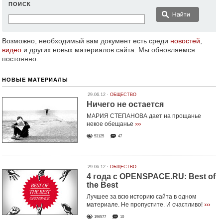
ПОИСК
Возможно, необходимый вам документ есть среди
новостей
,
видео
и других новых материалов сайта. Мы обновляемся
постоянно.
НОВЫЕ МАТЕРИАЛЫ
29.06.12 ·
ОБЩЕСТВО
Ничего не остается
МАРИЯ СТЕПАНОВА дает на прощанье
›››
некое обещанье
53125
47
29.06.12 ·
ОБЩЕСТВО
4 года с OPENSPACE.RU: Best of
the Best
Лучшее за всю историю сайта в одном
›››
материале. Не пропустите. И счастливо!
196577
10