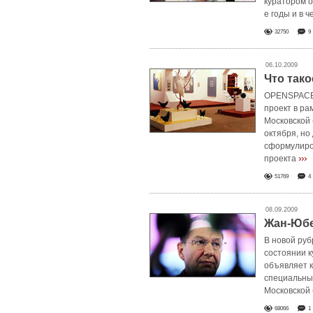
куратором о
е годы и в ч
32750
9
06.10.2009
Что так
OPENSPACE.
проект в р
Московской 
октября, но
сформулиров
›››
проекта
51769
4
08.09.2009
Жан-Юбе
В новой руб
состоянии 
объявляет к
специальны
Московской
68066
1