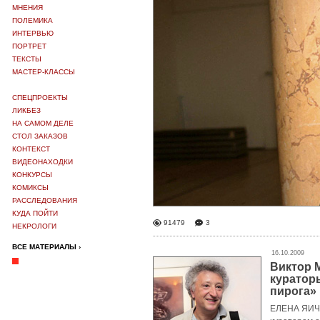
МНЕНИЯ
ПОЛЕМИКА
ИНТЕРВЬЮ
ПОРТРЕТ
ТЕКСТЫ
МАСТЕР-КЛАССЫ
СПЕЦПРОЕКТЫ
ЛИКБЕЗ
НА САМОМ ДЕЛЕ
СТОЛ ЗАКАЗОВ
КОНТЕКСТ
ВИДЕОНАХОДКИ
КОНКУРСЫ
КОМИКСЫ
РАССЛЕДОВАНИЯ
КУДА ПОЙТИ
91479
3
НЕКРОЛОГИ
ВСЕ МАТЕРИАЛЫ ›
16.10.2009
Виктор 
кураторы
пирога»
ЕЛЕНА ЯИЧН