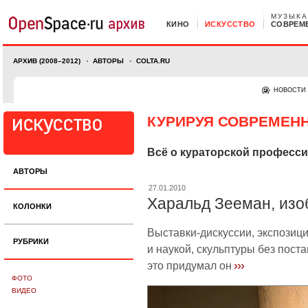
МУЗЫКА
КИНО
ИСКУССТВО
СОВРЕМ
АРХИВ (2008–2012)
АВТОРЫ
COLTA.RU
НОВОСТИ
КУРИРУЯ СОВРЕМЕН
Всё о кураторской професс
АВТОРЫ
27.01.2010
Харальд Зееман, изо
КОЛОНКИ
Выставки-дискуссии, экспозици
РУБРИКИ
и наукой, скульптуры без пост
›››
это придумал он
ФОТО
ВИДЕО