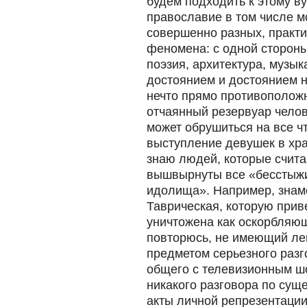
будем подходить к этому ву
православие в том числе м
совершенно разных, практ
феномена: с одной стороны
поэзия, архитектура, музык
достоянием и достоянием н
нечто прямо противоположн
отчаянный резервуар челов
может обрушиться на все ч
выступление девушек в храм
знаю людей, которые счита
вышвырнуты все «бесстыжи
идолища». Например, знам
Таврическая, которую прив
уничтожена как оскорбляющ
повторюсь, не имеющий лег
предметом серьезного разг
общего с телевизионным шо
никакого разговора по су
акты личной репрезентации