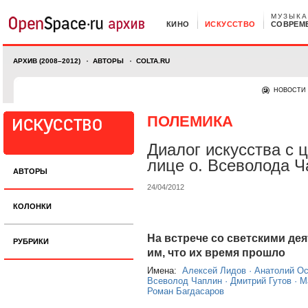
МУЗЫКА
КИНО
ИСКУССТВО
СОВРЕМ
АРХИВ (2008–2012)
АВТОРЫ
COLTA.RU
НОВОСТИ
ПОЛЕМИКА
Диалог искусства с 
лице о. Всеволода 
АВТОРЫ
24/04/2012
КОЛОНКИ
На встрече со светскими де
РУБРИКИ
им, что их время прошло
Имена:
Алексей Лидов
·
Анатолий О
Всеволод Чаплин
·
Дмитрий Гутов
·
М
Роман Багдасаров