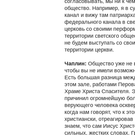
согласовывать, мы ни к чем
общество. Например, я в 
канал и вижу там патриарха
федерального канала в све
церковь со своими перфор
территории светского общес
не будем выступать со св
территории церкви.
Чаплин:
Общество уже не в
чтобы вы не имели возможн
Есть большая разница межд
этом зале, работами Перова
Храме Христа Спасителя. Э
причинил огромнейшую бо
верующего человека осквер
когда нам говорят, что к эт
христиански, отреагировав
знаем, что сам Иисус Христ
сильных, жестких словах. Г