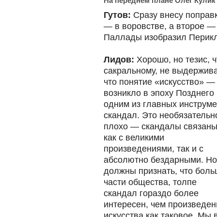
На переднем плане Олег Кулик
Гутов:
Сразу внесу поправ
— в воровстве, а второе —
Паллады изобразил Перикла
Лидов:
Хорошо, но тезис, ч
сакральному, не выдержива
что понятие «искусство» — 
возникло в эпоху Позднего 
одним из главных инструме
скандал.
Это необязательн
плохо — скандалы связан
как с великими
произведениями, так и с
абсолютно бездарными. Н
должны признать, что бол
части общества, толпе
скандал гораздо более
интересен, чем произведен
искусства как таковое. Мы