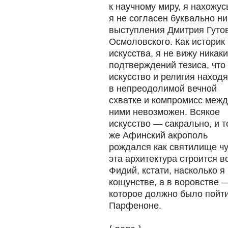
к научному миру, я нахожус
я не согласен буквально ни
выступления Дмитрия Гуто
Осмоловского.
Как историк
искусства, я не вижу никак
подтверждений тезиса, что
искусство и религия находя
в непреодолимой вечной
схватке и компромисс межд
ними невозможен. Всякое
искусство — сакрально, и т
же Афинский акрополь
рождался как святилище чу
эта архитектура строится во
Фидий, кстати, насколько я
кощунстве, а в воровстве 
которое должно было пойт
Парфеноне.