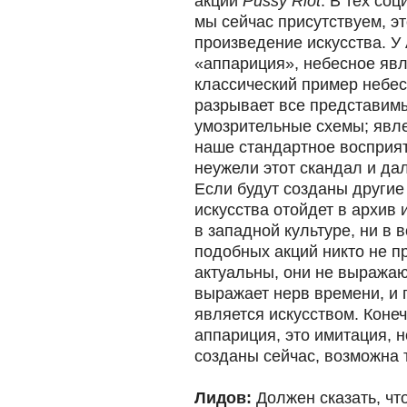
акции
Pussy Riot
. В тех со
мы сейчас присутствуем, эт
произведение искусства. У
«аппариция», небесное яв
классический пример небес
разрывает все представим
умозрительные схемы; явле
наше стандартное восприя
неужели этот скандал и да
Если будут созданы другие
искусства отойдет в архив 
в западной культуре, ни в 
подобных акций никто не пр
актуальны, они не выражаю
выражает нерв времени, и 
является искусством. Конеч
аппариция, это имитация, н
созданы сейчас, возможна 
Лидов:
Должен сказать, чт