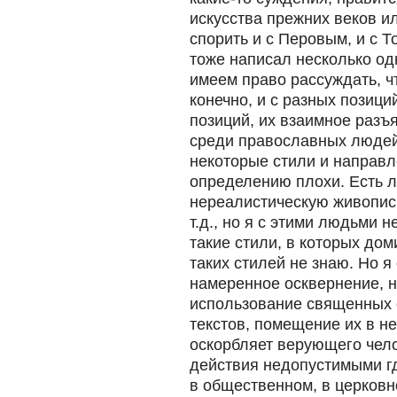
искусства прежних веков и
спорить и с Перовым, и с Т
тоже написал несколько о
имеем право рассуждать, чт
конечно, и с разных позици
позиций, их взаимное разъ
среди православных людей е
некоторые стили и направл
определению плохи. Есть 
нереалистическую живопись
т.д., но я с этими людьми н
такие стили, в которых дом
таких стилей не знаю. Но 
намеренное осквернение,
использование священных 
текстов, помещение их в не
оскорбляет верующего чело
действия недопустимыми гд
в общественном, в церковн