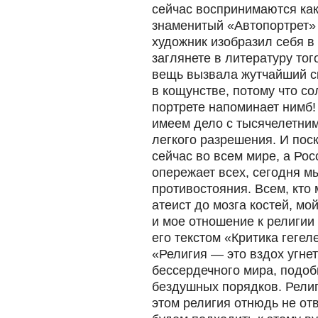
сейчас воспринимаются как
знаменитый «Автопортрет» 
художник изобразил себя в
заглянете в литературу тог
вещь вызвала жутчайший с
в кощунстве, потому что с
портрете напоминает нимб! 
имеем дело с тысячелетним
легкого разрешения. И пос
сейчас во всем мире, а Росс
опережает всех, сегодня мы
противостояния. Всем, кто м
атеист до мозга костей, м
и мое отношение к религии
его текстом «Критика геге
«Религия — это вздох угне
бессердечного мира, подоб
бездушных порядков. Религ
этом религия отнюдь не отв