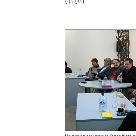
{-page-}