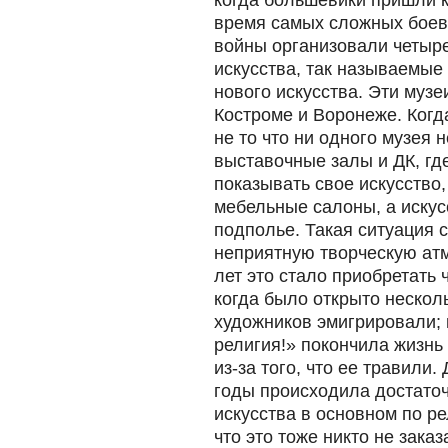
когда большевики пришли к 
время самых сложных боев
войны организовали четыр
искусства, так называемые
нового искусства. Эти музе
Костроме и Воронеже. Когда
не то что ни одного музея 
выставочные залы и ДК, г
показывать свое искусство,
мебельные салоны, а искус
подполье. Такая ситуация 
неприятную творческую атм
лет это стало приобретать 
когда было открыто нескол
художников эмигрировали; 
религия!» покончила жизнь
из-за того, что ее травили
годы происходила достато
искусства в основном по р
что это тоже никто не зака