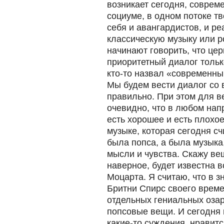
возникает сегодня, совре
социуме, в одном потоке тв
себя и авангардистов, и реа
классическую музыку или ро
начинают говорить, что це
приоритетный диалог только
кто-то назвал «современны
Мы будем вести диалог со в
правильно. При этом для в
очевидно, что в любом нап
есть хорошее и есть плохое
музыке, которая сегодня с
была попса, а была музык
мысли и чувства. Скажу вещ
наверное, будет известна 
Моцарта. Я считаю, что в з
Бритни Спирс своего време
отдельных гениальных оза
попсовые вещи. И сегодня
какие-то суждения, нравитс