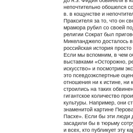
до н.э. Фидия обвиняли в к
непочтительно обошелся со
в. в кощунстве и непочтит
Праксителя за то, что он с
мрамора рубил со своей по
религии Сократ был пригов
Микеланджело досталось в
российская история просто
Если мы вспомним, в чем о
выставками «Осторожно, ре
искусство» и посмотрим эк
это псевдоэкспертные оцен
отношения ни к истине, ни 
строились на таких обвине
гигантское количество про
культуры. Например, они с
знаменитой картине Перова
Пасхе». Если бы эти люди 
засадили бы в тюрьму сотр
и всех, кто публикует эту к