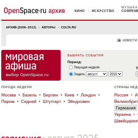
МУЗЫКА
КИНО
ИСКУССТВО
СОВРЕМ
АРХИВ (2008–2012)
АВТОРЫ
COLTA.RU
НОВОСТИ
ВЫБРАТЬ СОБЫТИЯ
Период:
Текущая неделя
Т
Задать
ГОРОДА НЕДЕЛИ
СТРАНЫ НЕД
Москва
Базель
Берлин
Киев
Лондон
Россия
А
Париж
Сидней
Штутгарт
Эйндховен
Великобри
Германия
Украина
Швейцария