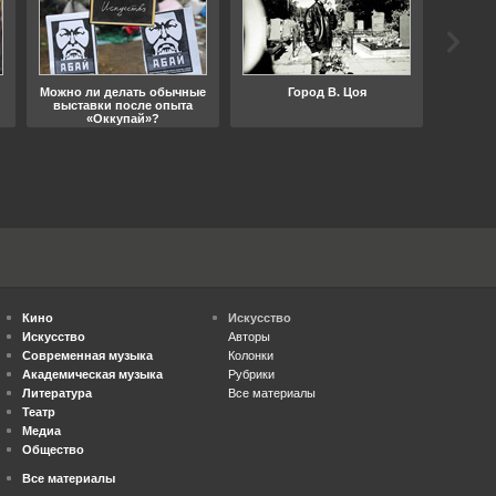
Можно ли делать обычные
Город В. Цоя
Что
выставки после опыта
«Оккупай»?
Кино
Искусство
Искусство
Авторы
Современная музыка
Колонки
Академическая музыка
Рубрики
Литература
Все материалы
Театр
Медиа
Общество
Все материалы