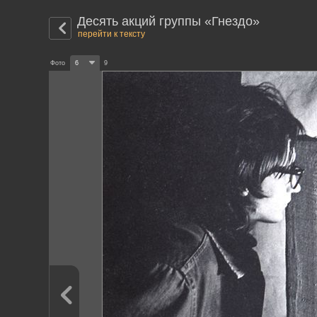
Десять акций группы «Гнездо»
перейти к тексту
Фото
6
9