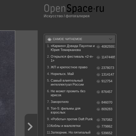
Искусство
/
фотогалерея
САМОЕ ЧИТАЕМОЕ
1.
«Кармен» Дэвида Паунтни и
40825557
Юрия Темирканова
2.
Открылся фестиваль «2-in-
11474485
1»
3.
ЖП и крепостное право
2378073
4.
Норильск. Май
1314147
5.
Самый влиятельный
912754
интеллектуал России
6.
Не может прожить без
876457
ирисок
7.
Закоротило
846070
8.
Топ-5: фильмы для
809283
взрослых
9.
«Роботы» против Daft Punk
797082
10.
Коблы и малолетки
779862
11.
Затворник. Но пятипалый
539652