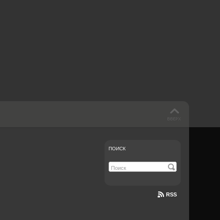
 такое бендинг?
40 лет спустя
Что смотреть на
Документе-13
ПОИСК
RSS