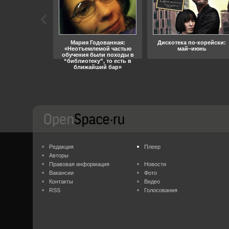
ара, свобода
Мария Годованная:
Дискотека по-корейски:
«Неотъемлемой частью
май–июнь
обучения были походы в
“библиотеку”, то есть в
ближайший бар»
Редакция
Плеер
Авторы
Правовая информация
Новости
Вакансии
Фото
Контакты
Видео
RSS
Голосования